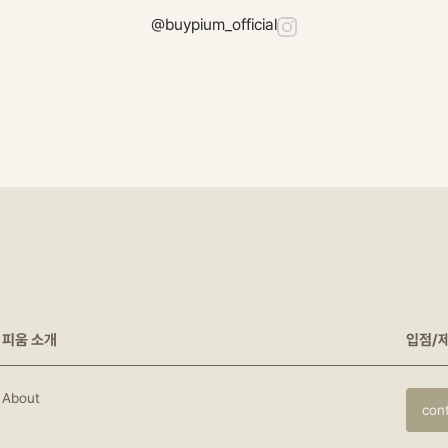
@buypium_official
피움 소개
입점/
About
con