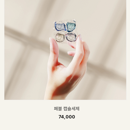
베몽테스
42,000