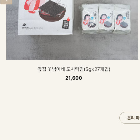
퀸즈베리
MD추천
70,000
온리 피