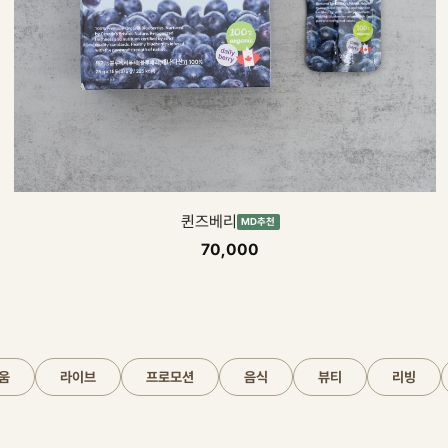
옆집 꽃님이네 전장김(30g×6개입)
23,400
움
라이브
프로모션
음식
뷰티
리빙