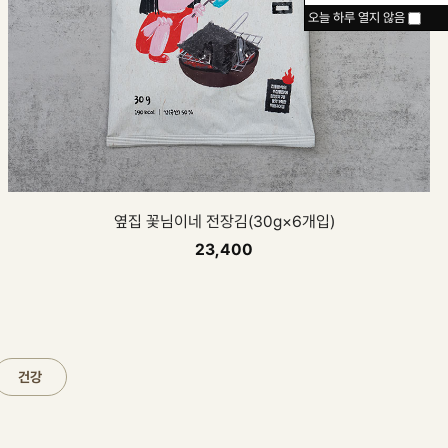
오늘 하루 열지 않음
던핏 x 디나닥스
38,900
20%
48,700
건강