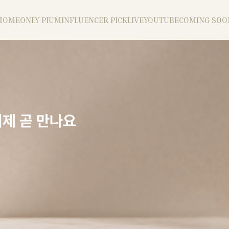
HOME
ONLY PIUM
INFLUENCER PICK
LIVE
YOUTUBE
COMING SOO
이제 곧 만나요