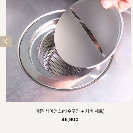
페블 캡슐세제
74,000