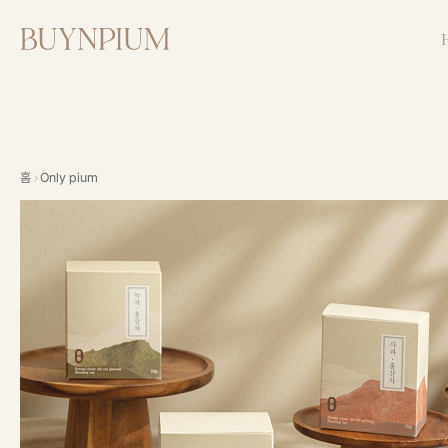
홈
Only pium