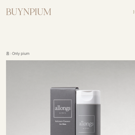
홈
Only pium